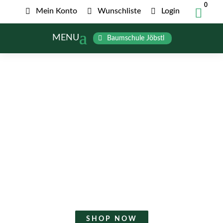
0


Mein Konto

Wunschliste

Login
MENU
Baumschule Jöbstl
GREEN YOUR LIFE
SCHÜTZE DEINEN
BAUM
Sorgen Sie für ein sicheres Wachstum
Ihrer Jungkultur!
SHOP NOW