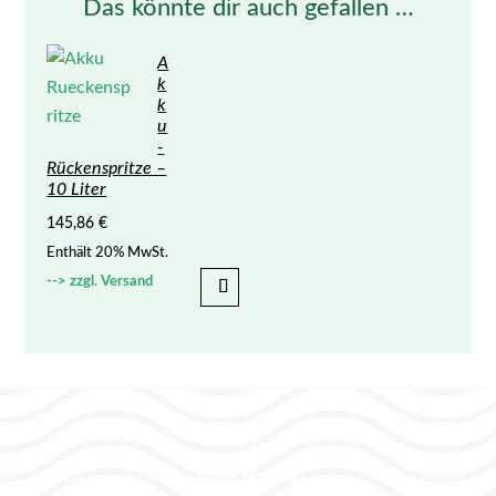
Das könnte dir auch gefallen …
A
k
k
u
-
Rückenspritze –
10 Liter
145,86
€
Enthält 20% MwSt.
zzgl.
Versand

shop service