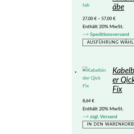
äbe
27,00
€
–
57,00
€
Enthält 20% MwSt.
Speditionsversand
AUSFÜHRUNG WÄHL
Kabel
er Qic
Fix
8,64
€
Enthält 20% MwSt.
zzgl.
Versand
IN DEN WARENKOR