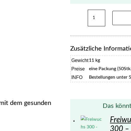
Freiwuchs
300/120cm
Menge
Zusätzliche Informat
Gewicht
11 kg
Preise
eine Packung (50Stk.)
INFO
Bestellungen unter 5
 mit dem gesunden
Das könnt
Freiw
300 –