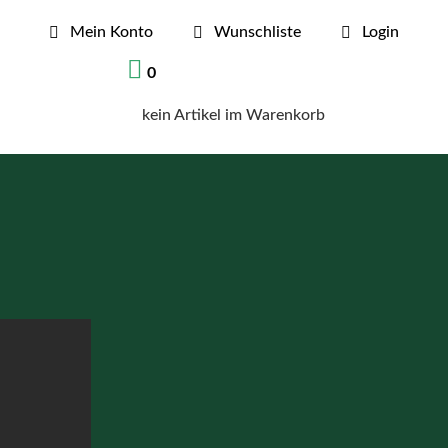

Mein Konto

Wunschliste

Login

0
kein Artikel im Warenkorb