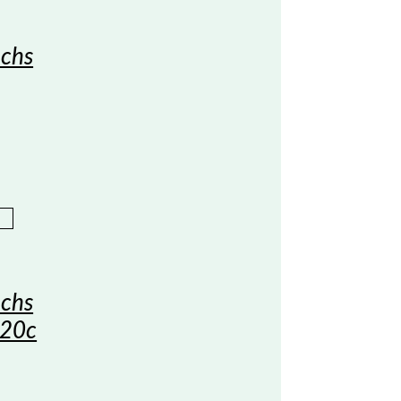
uchs
B
uchs
20c